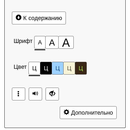
К содержанию
А
Шрифт
А
А
Цвет
Ц
Ц
Ц
Ц
Ц
Дополнительно