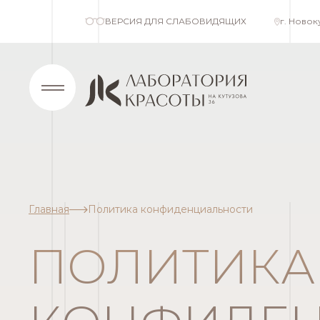
ВЕРСИЯ ДЛЯ СЛАБОВИДЯЩИХ
г. Новок
О клинике
Ус
Главная
Политика конфиденциальности
О нас
Консу
Контакты
Аппар
ПОЛИТИКА
Эстет
Инъек
Дерма
Трихо
Диагн