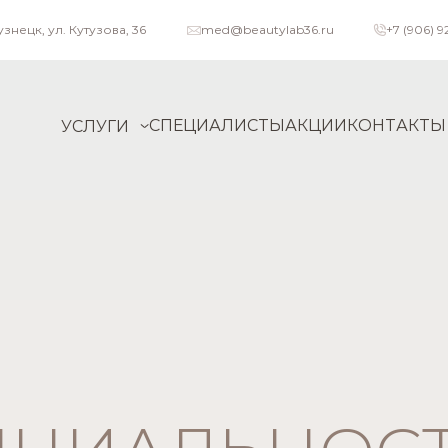
узнецк, ул. Кутузова, 36
med@beautylab36.ru
+7 (906) 9
СПЕЦИАЛИСТЫ
АКЦИИ
КОНТАКТЫ
УСЛУГИ
луги
Пациенту
льтации специалистов
Специалисты
атная косметология
Прейскурант
ическая косметология
Акции
ционная косметология
Способы оплаты
тология
логия
остика